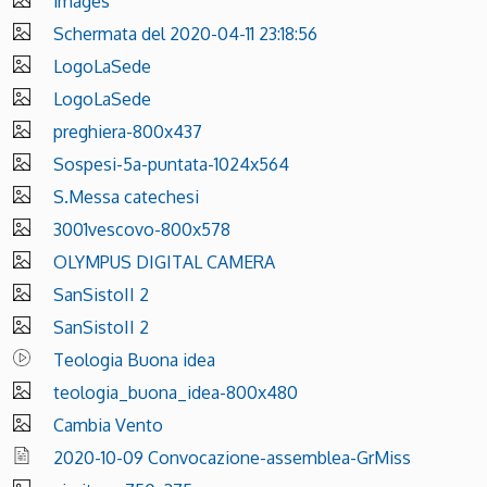
images
Schermata del 2020-04-11 23:18:56
LogoLaSede
LogoLaSede
preghiera-800x437
Sospesi-5a-puntata-1024x564
S.Messa catechesi
3001vescovo-800x578
OLYMPUS DIGITAL CAMERA
SanSistoII 2
SanSistoII 2
Teologia Buona idea
teologia_buona_idea-800x480
Cambia Vento
2020-10-09 Convocazione-assemblea-GrMiss