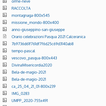
orme-neve
RACCOLTA
montagnaga-800x545
missione_mondo-800x400
anno-giuseppino-san-giuseppe
Orario celebrazioni Pasqua 2021 Calceranica
7b9736d61f761df7f6d25c69d3140ab8
tempo-pascal
vescovo_pasqua-800x443
DivinaMisericordia2020
Bela-de-magio-2021
Bela-de-magio-2021
ca_25_04_21_01-800x239
IMG_0283
UMPP_2020-755x491