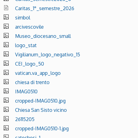
Caritas_1°_semestre_2026
simbol
arcivescovile
Museo_diocesano_small
logo_stat
Vigilianum_logo_negativo_15
CEI_logo_50
vatican.va_app_logo
chiesa di trento
IMAG0510
cropped-IMAG0510.jpg
Chiesa San Sisto vicino
26115205
cropped-IMAG0510-1.jpg
catechesi_1