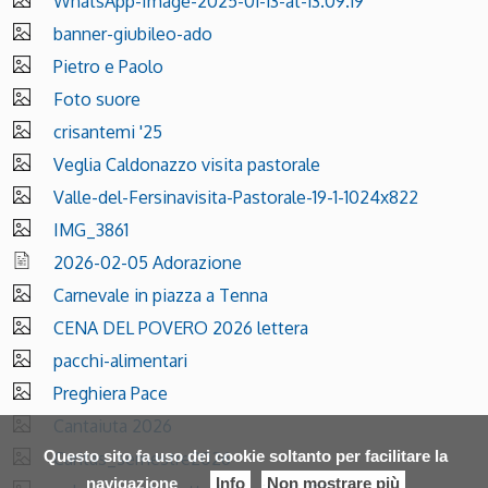
WhatsApp-Image-2025-01-13-at-13.09.19
banner-giubileo-ado
Pietro e Paolo
Foto suore
crisantemi '25
Veglia Caldonazzo visita pastorale
Valle-del-Fersinavisita-Pastorale-19-1-1024x822
IMG_3861
2026-02-05 Adorazione
Carnevale in piazza a Tenna
CENA DEL POVERO 2026 lettera
pacchi-alimentari
Preghiera Pace
Cantaiuta 2026
Questo sito fa uso dei cookie soltanto per facilitare la
Caritas_semestre2026
navigazione
Info
Non mostrare più