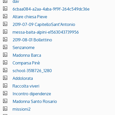
dav
6cbaa084-a2aa-4aba-9f9f-264c549dc36e
Altare chiesa Pieve
2019-07-09 CapitelloSant'Antonio
messa-baita-alpini-e1563043739956
2019-08-01 Bollettino
Senzanome
Madonna Barca
Comparsa Pinè
school-3518726_1280
Addolorata
Raccolta viveri
Incontro dipendenze
Madonna Santo Rosario
missioni2