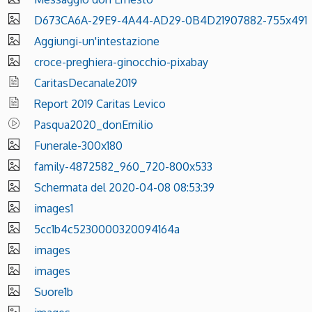
D673CA6A-29E9-4A44-AD29-0B4D21907882-755x491
Aggiungi-un'intestazione
croce-preghiera-ginocchio-pixabay
CaritasDecanale2019
Report 2019 Caritas Levico
Pasqua2020_donEmilio
Funerale-300x180
family-4872582_960_720-800x533
Schermata del 2020-04-08 08:53:39
images1
5cc1b4c5230000320094164a
images
images
Suore1b