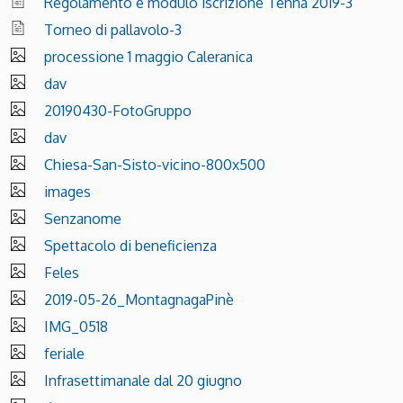
Regolamento e modulo iscrizione Tenna 2019-3
Torneo di pallavolo-3
processione 1 maggio Caleranica
dav
20190430-FotoGruppo
dav
Chiesa-San-Sisto-vicino-800x500
images
Senzanome
Spettacolo di beneficienza
Feles
2019-05-26_MontagnagaPinè
IMG_0518
feriale
Infrasettimanale dal 20 giugno