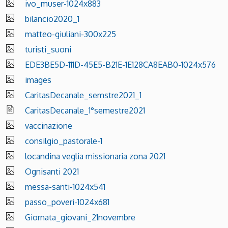
ivo_muser-1024x883
bilancio2020_1
matteo-giuliani-300x225
turisti_suoni
EDE3BE5D-111D-45E5-B21E-1E128CA8EAB0-1024x576
images
CaritasDecanale_semstre2021_1
CaritasDecanale_1°semestre2021
vaccinazione
consilgio_pastorale-1
locandina veglia missionaria zona 2021
Ognisanti 2021
messa-santi-1024x541
passo_poveri-1024x681
Giornata_giovani_21novembre