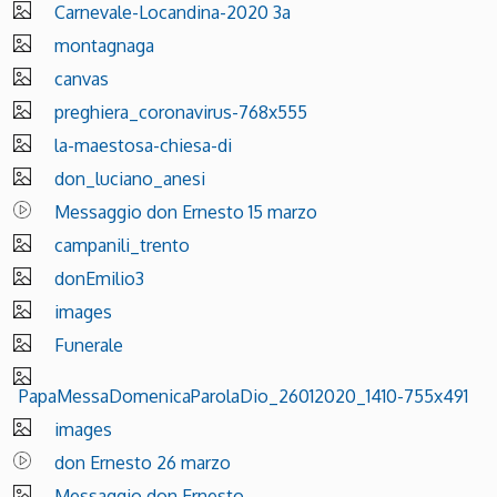
Carnevale-Locandina-2020 3a
montagnaga
canvas
preghiera_coronavirus-768x555
la-maestosa-chiesa-di
don_luciano_anesi
Messaggio don Ernesto 15 marzo
campanili_trento
donEmilio3
images
Funerale
PapaMessaDomenicaParolaDio_26012020_1410-755x491
images
don Ernesto 26 marzo
Messaggio don Ernesto