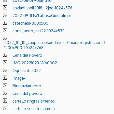
2022-08-31 Volantino
anziani_pell2018._2jpg-1024x576
2022-09-11 Fa'LaCosaGiustaImm
catechesi-800x500
cons_perm_set22-1024x532
2022_10_10_cappella-ospedale-s.-Chiara-registrazioni-1-
1200x900-1-1024x768
Cena del Povero
IMG-20221023-WA0002
Ognisanti 2022
Image-1
Ringraziamento
Cena del povero
cartello ringraziamento
cartello sulla tua parola