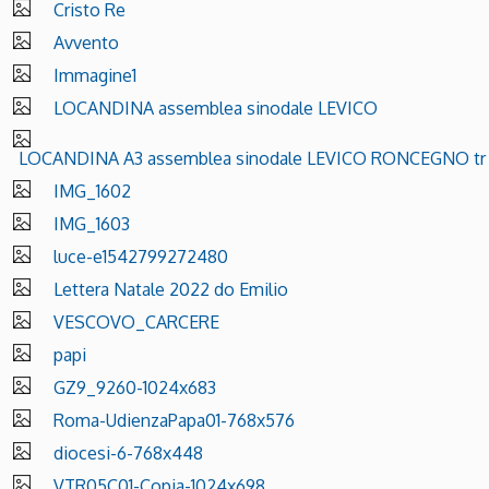
Cristo Re
Avvento
Immagine1
LOCANDINA assemblea sinodale LEVICO
LOCANDINA A3 assemblea sinodale LEVICO RONCEGNO tr
IMG_1602
IMG_1603
luce-e1542799272480
Lettera Natale 2022 do Emilio
VESCOVO_CARCERE
papi
GZ9_9260-1024x683
Roma-UdienzaPapa01-768x576
diocesi-6-768x448
VTR05C01-Copia-1024x698