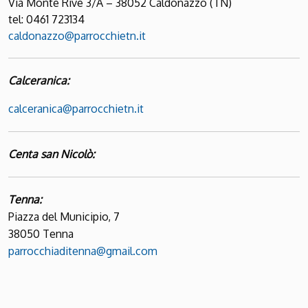
Via Monte Rive 3/A
– 38052
Caldonazzo (TN)
tel: 0461 723134
caldonazzo@parrocchietn.it
Calceranica:
calceranica@parrocchietn.it
Centa san Nicolò:
Tenna:
Piazza del Municipio, 7
38050 Tenna
parrocchiaditenna@gmail.com