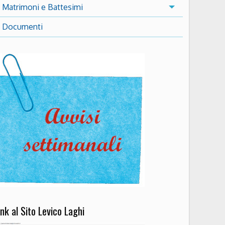
Matrimoni e Battesimi
Documenti
ink al Sito Levico Laghi