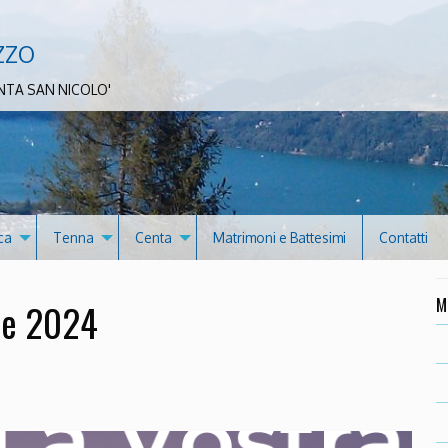
zzo
NTA SAN NICOLO'
ca
Tenna
Centa
Matrimoni e Battesimi
Contatti
M
le 2024