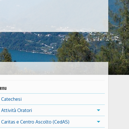
enu
Catechesi
Attività Oratori
Caritas e Centro Ascolto (CedAS)