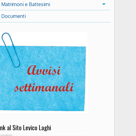
Matrimoni e Battesimi
Documenti
ink al Sito Levico Laghi