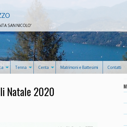
zzo
NTA SAN NICOLO'
ca
Tenna
Centa
Matrimoni e Battesimi
Contatti
M
lli Natale 2020