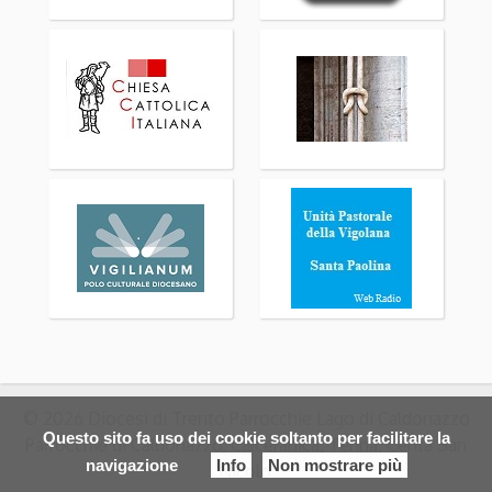
© 2026 Diocesi di Trento Parrocchie Lago di Caldonazzo
Questo sito fa uso dei cookie soltanto per facilitare la
Parrocchie di Caldonazzo, Calceranica, Tenna, Centa San
navigazione
Info
Non mostrare più
Nicolo'