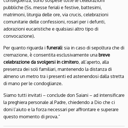
conseguenza, sono
sospese
tutte
le celebrazioni
pubbliche
(
Ss. m
esse feriali e festive,
battesimi,
matrimoni, liturgia delle ore, v
ia
c
rucis
,
celebrazioni
comunitarie delle
confessioni, rosari per i defunti,
adorazioni
eucaristiche e qualsiasi altro tipo di
convocazione)
.
P
er quanto riguarda i
funerali
:
sia in caso di sepoltura che di
cremazione,
è consentita
esclusivamente
una
breve
celebrazione
da svolgersi
in cimitero
,
all’aperto,
alla
presenza dei soli fam
iliari,
mantenendo la distanza di
almeno un metro tra i presenti
ed astenendosi dalla stretta
di mano
per
le condoglianze.
S
iamo tutti invitati – conclude don Saiani –
ad intensificare
la preghiera personale al Padre, chiedendo a Dio che ci
doni l’aiuto e la forza necessari per affrontare e superare
questo momento di prova.“