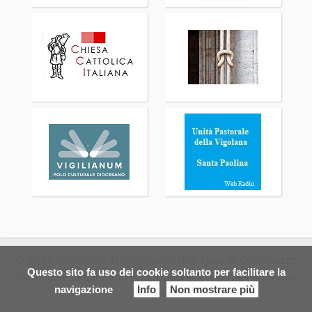
© 2026 Diocesi di Trento Parrocchie Lago di Caldonazzo
Questo sito fa uso dei cookie soltanto per facilitare la
Parrocchie di Caldonazzo, Calceranica, Tenna, Centa San
navigazione
Info
Non mostrare più
Nicolo'