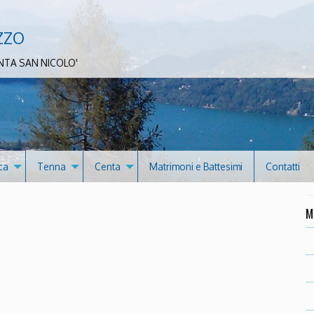
zzo
NTA SAN NICOLO'
ca
Tenna
Centa
Matrimoni e Battesimi
Contatti
M