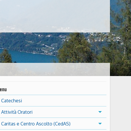
enu
Catechesi
Attività Oratori
Caritas e Centro Ascolto (CedAS)