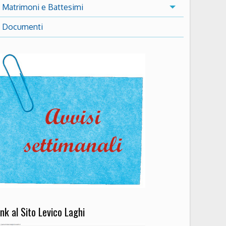
Matrimoni e Battesimi
Documenti
ink al Sito Levico Laghi