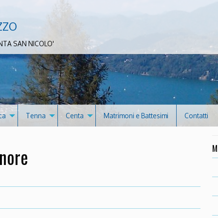
zzo
NTA SAN NICOLO'
ca
Tenna
Centa
Matrimoni e Battesimi
Contatti
M
gnore