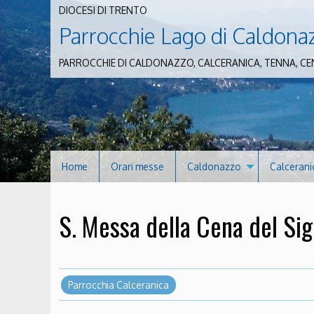
DIOCESI DI TRENTO
Parrocchie Lago di Caldona
PARROCCHIE DI CALDONAZZO, CALCERANICA, TENNA, CE
Home
Orari messe
Caldonazzo
Calcerani
S. Messa della Cena del Si
Parrocchia Calceranica