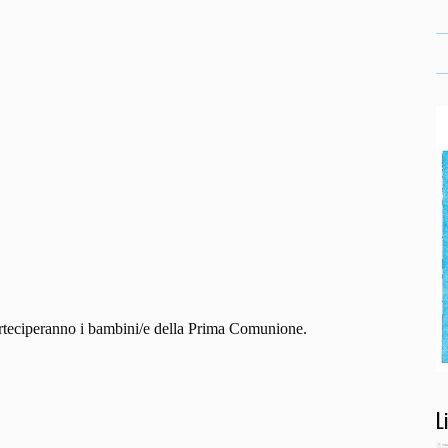
ndar
iCalendar
Office 36
teciperanno i bambini/e della Prima Comunione.
L