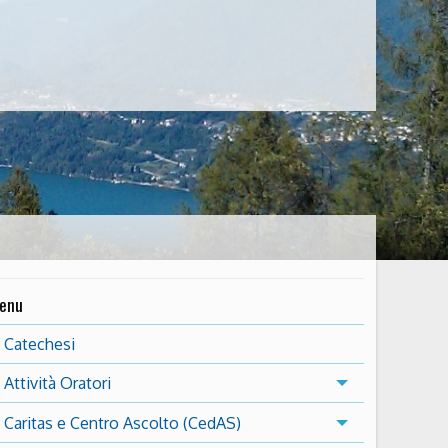
enu
Catechesi
Attività Oratori
Caritas e Centro Ascolto (CedAS)