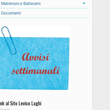
Matrimoni e Battesimi
Documenti
5
Outlook Live
ink al Sito Levico Laghi