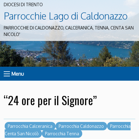
DIOCESI DI TRENTO
Parrocchie Lago di Caldonazzo
PARROCCHIE DI CALDONAZZO, CALCERANICA, TENNA, CENTA SAN
NICOLO'
Menu
“24 ore per il Signore”
Parrocchia Calceranica
Parrocchia Caldonazzo
Parrocchia
Centa San Nicolò
Parrocchia Tenna